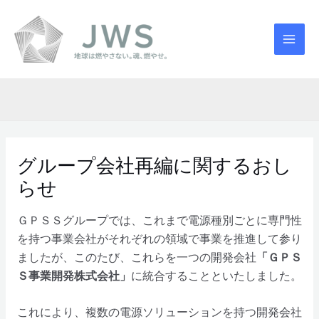
内
MAI
容
MEN
を
ス
キ
ッ
プ
Post
navigation
グループ会社再編に関するおし
らせ
ＧＰＳＳグループでは、これまで電源種別ごとに専門性
を持つ事業会社がそれぞれの領域で事業を推進して参り
ましたが、このたび、これらを一つの開発会社
「ＧＰＳ
Ｓ事業開発株式会社」
に統合することといたしました。
これにより、複数の電源ソリューションを持つ開発会社