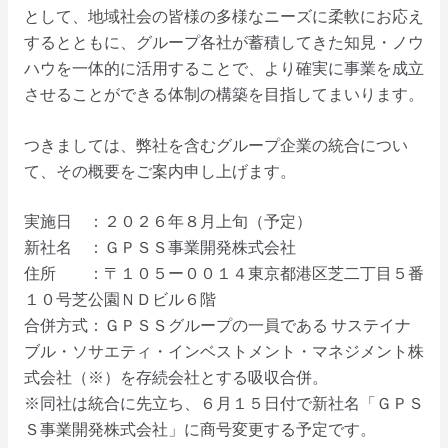
として、地域社会の皆様の多様なニーズに柔軟にお応え
するとともに、グループ各社が蓄積してきた知見・ノウ
ハウを一体的に活用することで、より確実に事業を成立
させることができる体制の構築を目指してまいります。
つきましては、弊社を含むグループ企業の統合につい
て、その概要をご案内申し上げます。
実施日 ：２０２６年８月上旬（予定）
新社名 ：ＧＰＳＳ事業開発株式会社
住所 ：〒１０５ー００１４東京都港区芝二丁目５番
１０号芝公園ＮＤビル６階
合併方式：ＧＰＳＳグループの一員である サステイナ
ブル・ソサエティ・インベストメント・マネジメント株
式会社（※）を存続会社とする吸収合併。
※同社は統合に先立ち、６月１５日付で新社名「ＧＰＳ
Ｓ事業開発株式会社」に商号変更する予定です。