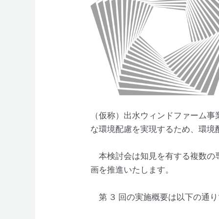
（仮称）出水ウィンドファーム事
な環境配慮を実現するため、環境
本検討会は知見を有する複数の専
画を推進いたします。
第 ３ 回の実施概要は以下の通