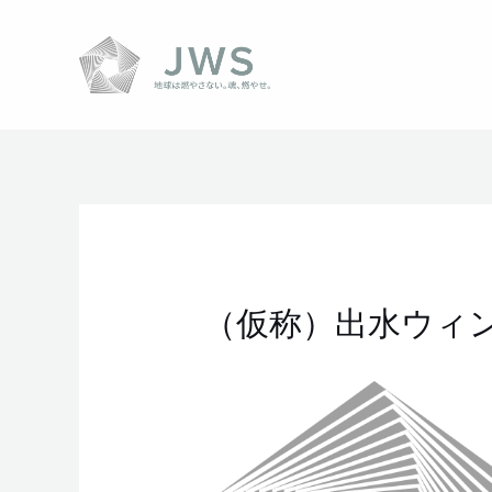
内
容
を
ス
キ
ッ
プ
Post
navigation
（仮称）出水ウィ