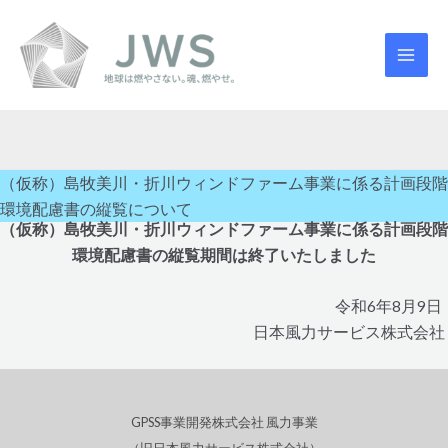
内
MAI
容
MEN
を
ス
キ
ッ
プ
（仮称）島牧美川・折川ウィンドファーム事業に係る計画段階
環境配慮書の縦覧について
（仮称）島牧美川・折川ウィンドファーム事業に係る計画段階
環境配慮書の縦覧期間は終了いたしました
令和
6
年8
月
9
日
日本風力サービス株式会社
GPSS事業開発株式会社 風力事業